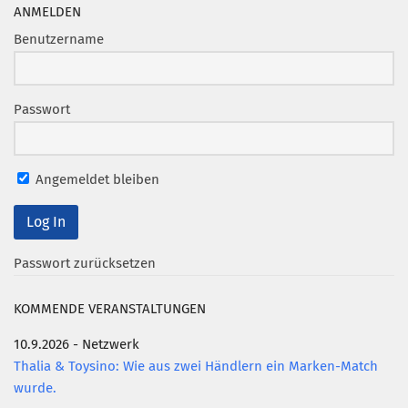
Marketing Pioniere
ANMELDEN
Arbeitsgruppen
Benutzername
MarketingFrauen
Münchner Marketingpreis
Passwort
Mentoring
Partnerschaften
Angemeldet bleiben
Bundesverband Marketing Clubs
MARKETING PIONIERE
Marketing Pioniere im BVMC
Passwort zurücksetzen
CLUB-KOMMUNIKATION
KOMMENDE VERANSTALTUNGEN
Newsletter
10.9.2026 - Netzwerk
Clubmagazin
Thalia & Toysino: Wie aus zwei Händlern ein Marken-Match
MCM Club TV
wurde.
MITGLIEDSCHAFT