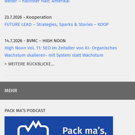
weiter – nächster Halt: Amerika!
23.7.2026 - Kooperation
FUTURE LEAD – Strategies, Sparks & Stories – KOOP
14.7.2026 - BVMC – HIGH NOON
High Noon Vol. 11: SEO im Zeitalter von KI- Organisches
Wachstum skalieren- mit System statt Wachstum
> WEITERE RÜCKBLICKE...
MEHR
PACK MA’S PODCAST