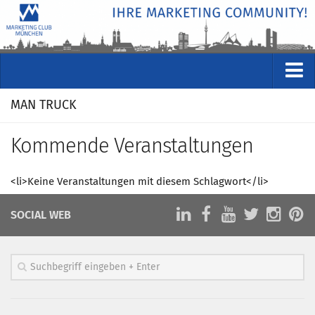
VERANSTALTUNGEN
MAN TRUCK
Kommende Veranstaltungen
Kommende Veranstaltungen
Rückblicke
Veranstaltungsformate
<li>Keine Veranstaltungen mit diesem Schlagwort</li>
STUDIO
SOCIAL WEB
ÜBER
Wer wir sind
Clubführung
Geschäftsstelle