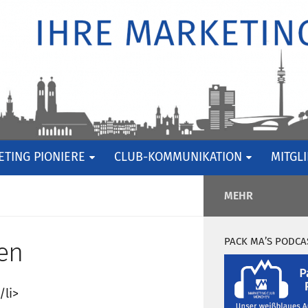
TING PIONIERE
CLUB-KOMMUNIKATION
MITGL
MEHR
PACK MA’S PODCA
en
/li>