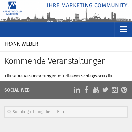
VERANSTALTUNGEN
FRANK WEBER
Kommende Veranstaltungen
Kommende Veranstaltungen
Rückblicke
Veranstaltungsformate
<li>Keine Veranstaltungen mit diesem Schlagwort</li>
STUDIO
SOCIAL WEB
ÜBER
Wer wir sind
Clubführung
Geschäftsstelle