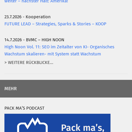
weiter – nächster Halt: Amerika!
23.7.2026 - Kooperation
FUTURE LEAD – Strategies, Sparks & Stories – KOOP
14.7.2026 - BVMC – HIGH NOON
High Noon Vol. 11: SEO im Zeitalter von KI- Organisches
Wachstum skalieren- mit System statt Wachstum
> WEITERE RÜCKBLICKE...
MEHR
PACK MA’S PODCAST