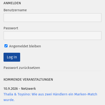
Marketing Pioniere
ANMELDEN
Arbeitsgruppen
Benutzername
MarketingFrauen
Münchner Marketingpreis
Passwort
Mentoring
Partnerschaften
Angemeldet bleiben
Bundesverband Marketing Clubs
MARKETING PIONIERE
Marketing Pioniere im BVMC
Passwort zurücksetzen
CLUB-KOMMUNIKATION
KOMMENDE VERANSTALTUNGEN
Newsletter
10.9.2026 - Netzwerk
Clubmagazin
Thalia & Toysino: Wie aus zwei Händlern ein Marken-Match
MCM Club TV
wurde.
MITGLIEDSCHAFT