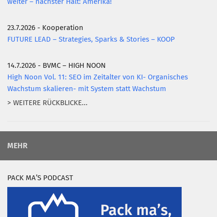
weiter – nächster Halt: Amerika!
23.7.2026 - Kooperation
FUTURE LEAD – Strategies, Sparks & Stories – KOOP
14.7.2026 - BVMC – HIGH NOON
High Noon Vol. 11: SEO im Zeitalter von KI- Organisches
Wachstum skalieren- mit System statt Wachstum
> WEITERE RÜCKBLICKE...
MEHR
PACK MA’S PODCAST