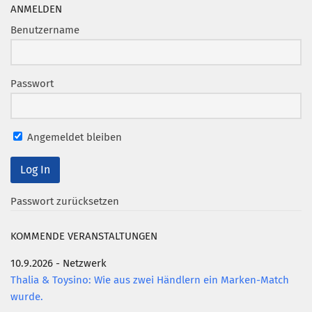
Marketing Pioniere
ANMELDEN
Arbeitsgruppen
Benutzername
MarketingFrauen
Münchner Marketingpreis
Passwort
Mentoring
Partnerschaften
Angemeldet bleiben
Bundesverband Marketing Clubs
MARKETING PIONIERE
Marketing Pioniere im BVMC
Passwort zurücksetzen
CLUB-KOMMUNIKATION
KOMMENDE VERANSTALTUNGEN
Newsletter
10.9.2026 - Netzwerk
Clubmagazin
Thalia & Toysino: Wie aus zwei Händlern ein Marken-Match
MCM Club TV
wurde.
MITGLIEDSCHAFT