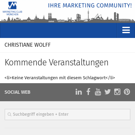
VERANSTALTUNGEN
CHRISTIANE WOLFF
Kommende Veranstaltungen
Kommende Veranstaltungen
Rückblicke
Veranstaltungsformate
<li>Keine Veranstaltungen mit diesem Schlagwort</li>
STUDIO
SOCIAL WEB
ÜBER
Wer wir sind
Clubführung
Geschäftsstelle