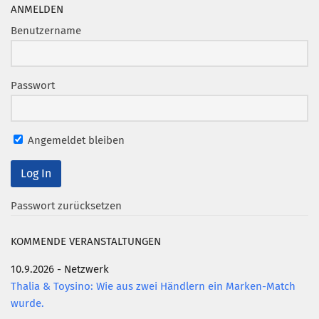
Marketing Pioniere
ANMELDEN
Arbeitsgruppen
Benutzername
MarketingFrauen
Münchner Marketingpreis
Passwort
Mentoring
Partnerschaften
Angemeldet bleiben
Bundesverband Marketing Clubs
MARKETING PIONIERE
Marketing Pioniere im BVMC
Passwort zurücksetzen
CLUB-KOMMUNIKATION
KOMMENDE VERANSTALTUNGEN
Newsletter
10.9.2026 - Netzwerk
Clubmagazin
Thalia & Toysino: Wie aus zwei Händlern ein Marken-Match
MCM Club TV
wurde.
MITGLIEDSCHAFT