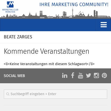
VERANSTALTUNGEN
BEATE ZARGES
Kommende Veranstaltungen
Kommende Veranstaltungen
Rückblicke
Veranstaltungsformate
<li>Keine Veranstaltungen mit diesem Schlagwort</li>
STUDIO
SOCIAL WEB
ÜBER
Wer wir sind
Clubführung
Geschäftsstelle