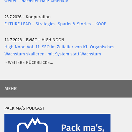
weiter – nächster Halt: Amerika!
23.7.2026 - Kooperation
FUTURE LEAD – Strategies, Sparks & Stories – KOOP
14.7.2026 - BVMC – HIGH NOON
High Noon Vol. 11: SEO im Zeitalter von KI- Organisches
Wachstum skalieren- mit System statt Wachstum
> WEITERE RÜCKBLICKE...
MEHR
PACK MA’S PODCAST