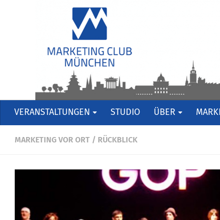
VERANSTALTUNGEN
STUDIO
ÜBER
MARKE
MARKETING VOR ORT
/
RÜCKBLICK