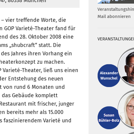
. 47, 80538 München
Veranstaltungshin
Mail abonnieren
 vier treffende Worte, die
 GOP Varieté-Theater fand für
end des 28. Oktober 2008 eine
VERANSTALTUNGE
s „shubcraft“ statt. Die
 des Jahres ihren Vorhang ein
s Theaterkonzept zu machen.
 Varieté-Theater, ließ uns einen
 der Entstehung des neuen
it von rund 6 Monaten und
e das Gebäude komplett
staurant mit frischer, junger
n bereits mehr als 15.000
 faszinierendem Varieté und