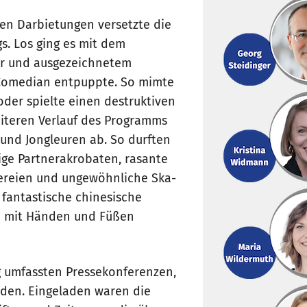
en Darbietungen versetzte die
gs. Los ging es mit dem
ar und ausgezeichnetem
 Comedian entpuppte. So mimte
oder spielte einen destruktiven
eiteren Verlauf des Programms
 und Jongleuren ab. So durften
ge Partnerakrobaten, rasante
ereien und ungewöhnliche Ska-
 fantastische chinesische
me mit Händen und Füßen
ng umfassten Pressekonferenzen,
nden. Eingeladen waren die