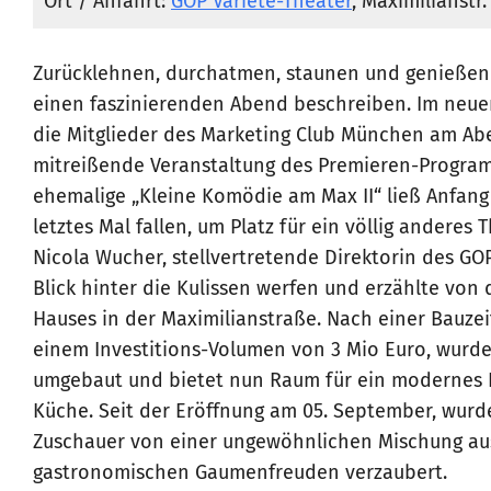
Ort / Anfahrt:
GOP Varieté-Theater
, Maximilianstr
Zurücklehnen, durchatmen, staunen und genießen –
einen faszinierenden Abend beschreiben. Im neuen
die Mitglieder des Marketing Club München am Ab
mitreißende Veranstaltung des Premieren-Programm
ehemalige „Kleine Komödie am Max II“ ließ Anfang
letztes Mal fallen, um Platz für ein völlig andere
Nicola Wucher, stellvertretende Direktorin des GOP
Blick hinter die Kulissen werfen und erzählte von
Hauses in der Maximilianstraße. Nach einer Bauze
einem Investitions-Volumen von 3 Mio Euro, wurd
umgebaut und bietet nun Raum für ein modernes Re
Küche. Seit der Eröffnung am 05. September, wurde
Zuschauer von einer ungewöhnlichen Mischung aus
gastronomischen Gaumenfreuden verzaubert.