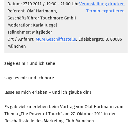
Marketing Pioniere
Datum: 27.10.2011 / 19:30 - 21:00 Uhr
Veranstaltung drucken
Referent: Olaf Hartmann,
Termin exportieren
Arbeitsgruppen
Geschäftsführer Touchmore GmbH
MarketingFrauen
Moderation: Karla Juegel
Münchner Marketingpreis
Teilnehmer: Mitglieder
Ort / Anfahrt:
MCM Geschäftsstelle
, Edelsbergstr. 8, 80686
Mentoring
München
Partnerschaften
Bundesverband Marketing Clubs
zeige es mir und ich sehe
MARKETING PIONIERE
sage es mir und ich höre
Marketing Pioniere im BVMC
CLUB-KOMMUNIKATION
lasse es mich erleben – und ich glaube dir !
Newsletter
Es gab viel zu erleben beim Vortrag von Olaf Hartmann zum
Clubmagazin
Thema „The Power of Touch“ am 27. Oktober 2011 in der
Geschäftsstelle des Marketing-Club München.
MCM Club TV
MITGLIEDSCHAFT