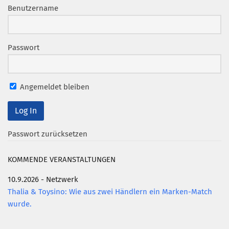
Marketing Pioniere
Benutzername
Arbeitsgruppen
MarketingFrauen
Passwort
Münchner Marketingpreis
Mentoring
Angemeldet bleiben
Partnerschaften
Bundesverband Marketing Clubs
MARKETING PIONIERE
Passwort zurücksetzen
Marketing Pioniere im BVMC
CLUB-KOMMUNIKATION
KOMMENDE VERANSTALTUNGEN
Newsletter
10.9.2026 - Netzwerk
Thalia & Toysino: Wie aus zwei Händlern ein Marken-Match
Clubmagazin
wurde.
MCM Club TV
MITGLIEDSCHAFT