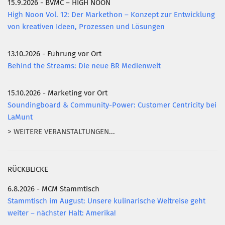
15.9.2026 - BVMC – HIGH NOON
High Noon Vol. 12: Der Markethon – Konzept zur Entwicklung
Mitglied werden
von kreativen Ideen, Prozessen und Lösungen
PODCAST
AKTUELLES
13.10.2026 - Führung vor Ort
Behind the Streams: Die neue BR Medienwelt
KONTAKT
15.10.2026 - Marketing vor Ort
Soundingboard & Community-Power: Customer Centricity bei
LaMunt
> WEITERE VERANSTALTUNGEN...
RÜCKBLICKE
6.8.2026 - MCM Stammtisch
Stammtisch im August: Unsere kulinarische Weltreise geht
weiter – nächster Halt: Amerika!