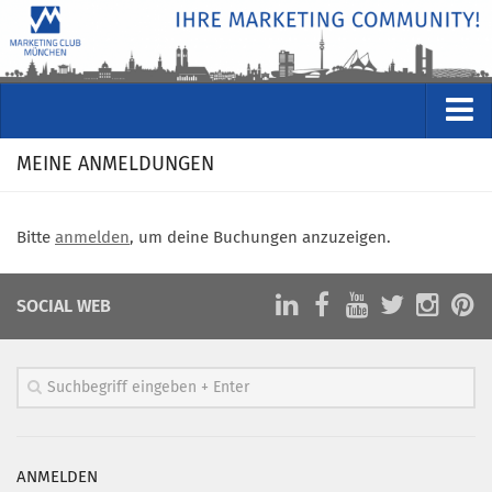
VERANSTALTUNGEN
MEINE ANMELDUNGEN
Kommende Veranstaltungen
Rückblicke
Bitte
anmelden
, um deine Buchungen anzuzeigen.
Veranstaltungsformate
SOCIAL WEB
STUDIO
ÜBER
Wer wir sind
Clubführung
Geschäftsstelle
ANMELDEN