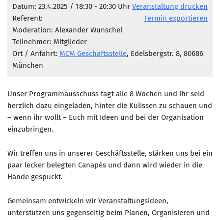
Marketing Pioniere
Datum: 23.4.2025 / 18:30 - 20:30 Uhr
Veranstaltung drucken
Referent:
Termin exportieren
Arbeitsgruppen
Moderation: Alexander Wunschel
MarketingFrauen
Teilnehmer: Mitglieder
Münchner Marketingpreis
Ort / Anfahrt:
MCM Geschäftsstelle
, Edelsbergstr. 8, 80686
München
Mentoring
Partnerschaften
Unser Programmausschuss tagt alle 8 Wochen und ihr seid
Bundesverband Marketing Clubs
herzlich dazu eingeladen, hinter die Kulissen zu schauen und
– wenn ihr wollt – Euch mit Ideen und bei der Organisation
MARKETING PIONIERE
einzubringen.
Marketing Pioniere im BVMC
CLUB-KOMMUNIKATION
Wir treffen uns in unserer Geschäftsstelle, stärken uns bei ein
paar lecker belegten Canapés und dann wird wieder in die
Newsletter
Hände gespuckt.
Clubmagazin
Gemeinsam entwickeln wir Veranstaltungsideen,
MCM Club TV
unterstützen uns gegenseitig beim Planen, Organisieren und
MITGLIEDSCHAFT