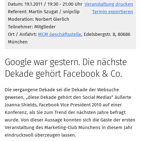
Marketing Pioniere
Datum: 19.1.2011 / 19:30 - 21:00 Uhr
Veranstaltung drucken
Referent: Martin Szugat / snipclip
Termin exportieren
Arbeitsgruppen
Moderation: Norbert Gierlich
MarketingFrauen
Teilnehmer: Mitglieder
Münchner Marketingpreis
Ort / Anfahrt:
MCM Geschäftsstelle
, Edelsbergstr. 8, 80686
München
Mentoring
Partnerschaften
Google war gestern. Die nächste
Bundesverband Marketing Clubs
Dekade gehört Facebook & Co.
MARKETING PIONIERE
Marketing Pioniere im BVMC
Die vergangene Dekade sei die Dekade der Websuche
gewesen, „diese Dekade gehört den Social Medias“ äußerte
CLUB-KOMMUNIKATION
Joanna Shields, Facebook Vice President 2010 auf einer
Newsletter
Konferenz, als Sie zum Trend der nächsten Jahre befragt
Clubmagazin
wurde. Von dieser Aussage konnten sich die Gäste der ersten
Veranstaltung des Marketing-Club Münchens in diesem Jahr
MCM Club TV
eindrucksvoll überzeugen lassen.
MITGLIEDSCHAFT