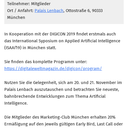
Marketing Pioniere
Teilnehmer: Mitglieder
Ort / Anfahrt:
Palais Lenbach
, Ottostraße 6, 90333
Arbeitsgruppen
München
MarketingFrauen
Münchner Marketingpreis
In Kooperation mit der DIGICON 2019 findet erstmals auch
Mentoring
das International Syposium on Applied Artificial Intelligence
(ISAAI’19) in München statt.
Partnerschaften
Bundesverband Marketing Clubs
Sie finden das komplette Programm unter:
MARKETING PIONIERE
https://digitaleweltmagazin.de/digicon/program/
Marketing Pioniere im BVMC
Nutzen Sie die Gelegenheit, sich am 20. und 21. November im
CLUB-KOMMUNIKATION
Palais Lenbach auszutauschen und betrachten Sie neueste,
bahnbrechende Entwicklungen zum Thema Artificial
Newsletter
Intelligence.
Clubmagazin
Die Mitglieder des Marketing-Club München erhalten 20%
MCM Club TV
Ermäßigung auf den jeweils gültigen Early Bird, Last Call oder
MITGLIEDSCHAFT