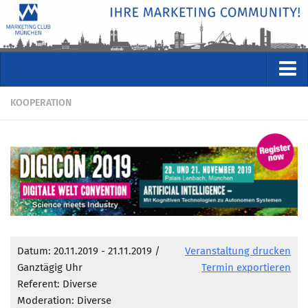
VERANSTALTUNGEN
KOOPERATION
Kommende Veranstaltungen
Rückblicke
Veranstaltungsformate
STUDIO
ÜBER
Wer wir sind
Datum: 20.11.2019 - 21.11.2019 /
Veranstaltung drucken
Clubführung
Ganztägig Uhr
Termin exportieren
Referent: Diverse
Geschäftsstelle
Moderation: Diverse