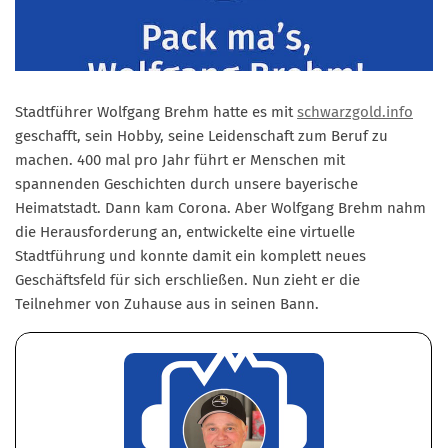
Marketing Pioniere
Arbeitsgruppen
MarketingFrauen
Münchner Marketingpreis
Stadtführer Wolfgang Brehm hatte es mit
schwarzgold.info
geschafft, sein Hobby, seine Leidenschaft zum Beruf zu
Mentoring
machen. 400 mal pro Jahr führt er Menschen mit
Partnerschaften
spannenden Geschichten durch unsere bayerische
Bundesverband Marketing Clubs
Heimatstadt. Dann kam Corona. Aber Wolfgang Brehm nahm
die Herausforderung an, entwickelte eine virtuelle
MARKETING PIONIERE
Stadtführung und konnte damit ein komplett neues
Marketing Pioniere im BVMC
Geschäftsfeld für sich erschließen. Nun zieht er die
Teilnehmer von Zuhause aus in seinen Bann.
CLUB-KOMMUNIKATION
Newsletter
Clubmagazin
MCM Club TV
MITGLIEDSCHAFT