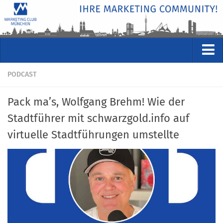
VERANSTALTUNGEN
PODCAST
Kommende Veranstaltungen
Pack ma’s, Wolfgang Brehm! Wie der
Rückblicke
Stadtführer mit schwarzgold.info auf
Veranstaltungsformate
virtuelle Stadtführungen umstellte
STUDIO
ÜBER
Wer wir sind
Clubführung
Geschäftsstelle