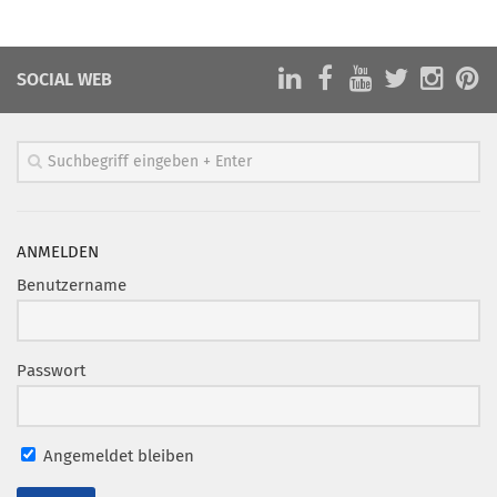
Marketing Pioniere
Arbeitsgruppen
SOCIAL WEB
MarketingFrauen
Münchner Marketingpreis
Mentoring
Partnerschaften
Bundesverband Marketing Clubs
ANMELDEN
MARKETING PIONIERE
Benutzername
Marketing Pioniere im BVMC
CLUB-KOMMUNIKATION
Passwort
Newsletter
Clubmagazin
Angemeldet bleiben
MCM Club TV
MITGLIEDSCHAFT