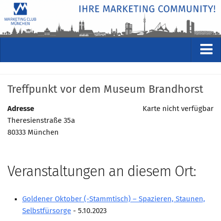
VERANSTALTUNGEN
Treffpunkt vor dem Museum Brandhorst
Kommende Veranstaltungen
Rückblicke
Adresse
Karte nicht verfügbar
Theresienstraße 35a
Veranstaltungsformate
80333 München
STUDIO
ÜBER
Veranstaltungen an diesem Ort:
Wer wir sind
Clubführung
Goldener Oktober (-Stammtisch) – Spazieren, Staunen,
Geschäftsstelle
Selbstfürsorge
- 5.10.2023