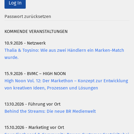
Mitglied werden
Passwort zurücksetzen
PODCAST
KOMMENDE VERANSTALTUNGEN
AKTUELLES
KONTAKT
10.9.2026 - Netzwerk
Thalia & Toysino: Wie aus zwei Händlern ein Marken-Match
wurde.
15.9.2026 - BVMC – HIGH NOON
High Noon Vol. 12: Der Markethon – Konzept zur Entwicklung
von kreativen Ideen, Prozessen und Lösungen
13.10.2026 - Führung vor Ort
Behind the Streams: Die neue BR Medienwelt
15.10.2026 - Marketing vor Ort