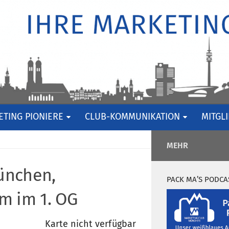
TING PIONIERE
CLUB-KOMMUNIKATION
MITGL
MEHR
ünchen,
PACK MA’S PODCA
m im 1. OG
Karte nicht verfügbar