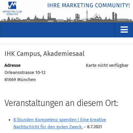
VERANSTALTUNGEN
IHK Campus, Akademiesaal
Kommende Veranstaltungen
Rückblicke
Adresse
Karte nicht verfügbar
Orleansstrasse 10-12
Veranstaltungsformate
81669 München
STUDIO
ÜBER
Veranstaltungen an diesem Ort:
Wer wir sind
Clubführung
8 Stunden Kompetenz spenden ! Eine kreative
Geschäftsstelle
Nachtschicht für den guten Zweck.
- 8.7.2021