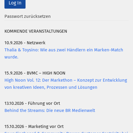
Mitglied werden
Passwort zurücksetzen
PODCAST
KOMMENDE VERANSTALTUNGEN
AKTUELLES
KONTAKT
10.9.2026 - Netzwerk
Thalia & Toysino: Wie aus zwei Händlern ein Marken-Match
wurde.
15.9.2026 - BVMC – HIGH NOON
High Noon Vol. 12: Der Markethon – Konzept zur Entwicklung
von kreativen Ideen, Prozessen und Lösungen
13.10.2026 - Führung vor Ort
Behind the Streams: Die neue BR Medienwelt
15.10.2026 - Marketing vor Ort