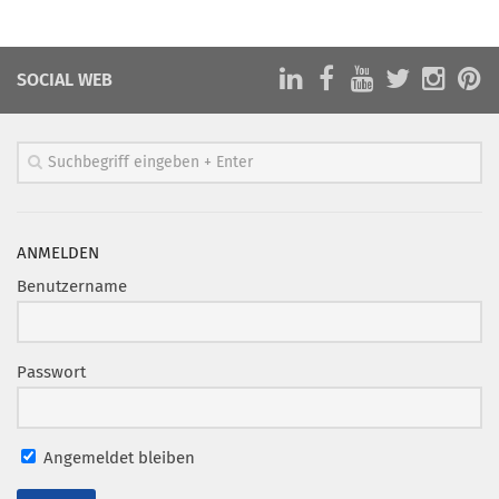
Marketing Pioniere
Arbeitsgruppen
SOCIAL WEB
MarketingFrauen
Münchner Marketingpreis
Mentoring
Partnerschaften
Bundesverband Marketing Clubs
ANMELDEN
MARKETING PIONIERE
Benutzername
Marketing Pioniere im BVMC
CLUB-KOMMUNIKATION
Passwort
Newsletter
Clubmagazin
Angemeldet bleiben
MCM Club TV
MITGLIEDSCHAFT