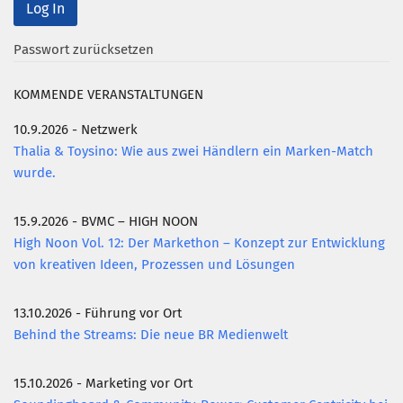
Mitglied werden
Passwort zurücksetzen
PODCAST
KOMMENDE VERANSTALTUNGEN
AKTUELLES
KONTAKT
10.9.2026 - Netzwerk
Thalia & Toysino: Wie aus zwei Händlern ein Marken-Match
wurde.
15.9.2026 - BVMC – HIGH NOON
High Noon Vol. 12: Der Markethon – Konzept zur Entwicklung
von kreativen Ideen, Prozessen und Lösungen
13.10.2026 - Führung vor Ort
Behind the Streams: Die neue BR Medienwelt
15.10.2026 - Marketing vor Ort