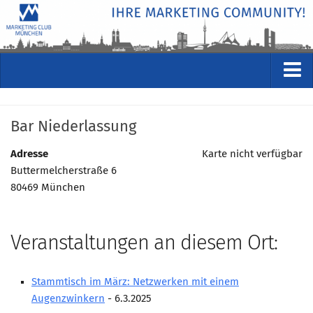
VERANSTALTUNGEN
Bar Niederlassung
Kommende Veranstaltungen
Rückblicke
Adresse
Karte nicht verfügbar
Buttermelcherstraße 6
Veranstaltungsformate
80469 München
STUDIO
ÜBER
Veranstaltungen an diesem Ort:
Wer wir sind
Clubführung
Stammtisch im März: Netzwerken mit einem
Geschäftsstelle
Augenzwinkern
- 6.3.2025