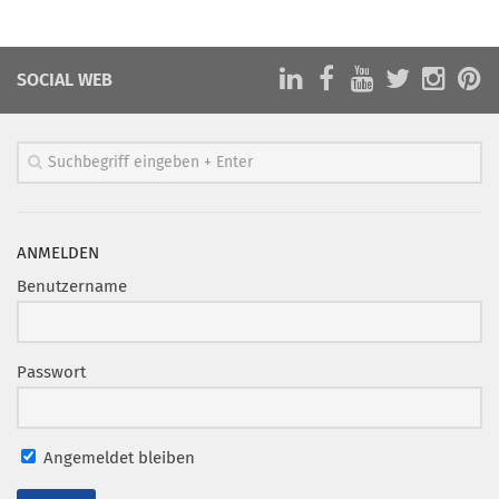
Marketing Pioniere
Arbeitsgruppen
SOCIAL WEB
MarketingFrauen
Münchner Marketingpreis
Mentoring
Partnerschaften
Bundesverband Marketing Clubs
ANMELDEN
MARKETING PIONIERE
Benutzername
Marketing Pioniere im BVMC
CLUB-KOMMUNIKATION
Passwort
Newsletter
Clubmagazin
Angemeldet bleiben
MCM Club TV
MITGLIEDSCHAFT