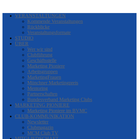
VERANSTALTUNGEN
Kommende Veranstaltungen
Rückblicke
Veranstaltungsformate
STUDIO
ÜBER
Wer wir sind
Clubführung
Geschäftsstelle
Marketing Pioniere
Arbeitsgruppen
MarketingFrauen
Münchner Marketingpreis
Mentoring
Partnerschaften
Bundesverband Marketing Clubs
MARKETING PIONIERE
Marketing Pioniere im BVMC
CLUB-KOMMUNIKATION
Newsletter
Clubmagazin
MCM Club TV
MITGLIEDSCHAFT