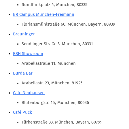
Marketing Pioniere
Rundfunkplatz 4, München, 80335
Arbeitsgruppen
BR Campus München-Freimann
MarketingFrauen
Floriansmühlstraße 60, München, Bayern, 80939
Münchner Marketingpreis
Breuninger
Mentoring
Sendlinger Straße 3, München, 80331
Partnerschaften
BSH Showroom
Bundesverband Marketing Clubs
Arabellastraße 11, München
MARKETING PIONIERE
Burda Bar
Marketing Pioniere im BVMC
Arabellastr. 23, München, 81925
CLUB-KOMMUNIKATION
Cafe Neuhausen
Newsletter
Blutenburgstr. 15, München, 80636
Clubmagazin
Café Puck
MCM Club TV
Türkenstraße 33, München, Bayern, 80799
MITGLIEDSCHAFT