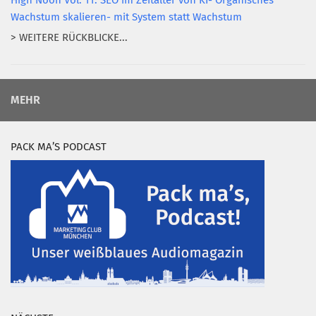
High Noon Vol. 11: SEO im Zeitalter von KI- Organisches
Wachstum skalieren- mit System statt Wachstum
> WEITERE RÜCKBLICKE...
MEHR
PACK MA’S PODCAST