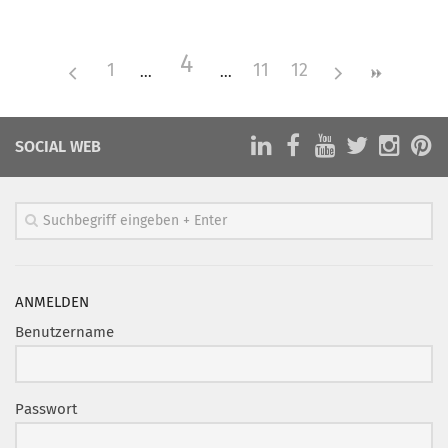
Mitglied werden
4
PODCAST
1
11
12
AKTUELLES
KONTAKT
SOCIAL WEB
ANMELDEN
Benutzername
Passwort