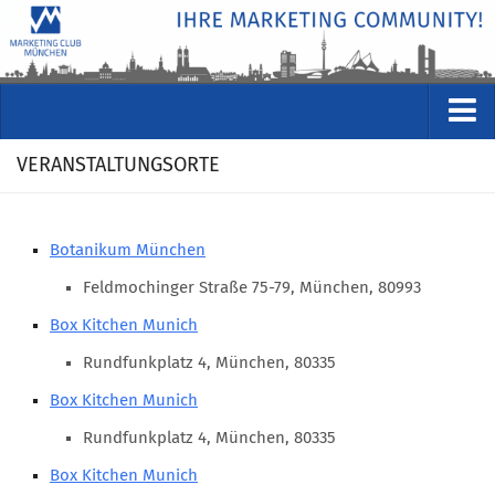
VERANSTALTUNGEN
VERANSTALTUNGSORTE
Kommende Veranstaltungen
Rückblicke
Botanikum München
Veranstaltungsformate
Feldmochinger Straße 75-79, München, 80993
STUDIO
Box Kitchen Munich
ÜBER
Rundfunkplatz 4, München, 80335
Wer wir sind
Box Kitchen Munich
Clubführung
Rundfunkplatz 4, München, 80335
Geschäftsstelle
Box Kitchen Munich