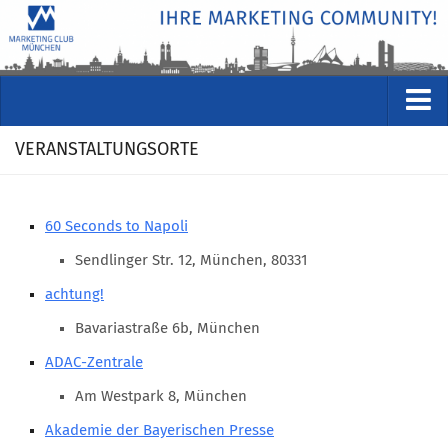
VERANSTALTUNGEN
VERANSTALTUNGSORTE
Kommende Veranstaltungen
Rückblicke
60 Seconds to Napoli
Veranstaltungsformate
Sendlinger Str. 12, München, 80331
STUDIO
achtung!
ÜBER
Bavariastraße 6b, München
Wer wir sind
ADAC-Zentrale
Clubführung
Am Westpark 8, München
Geschäftsstelle
Akademie der Bayerischen Presse