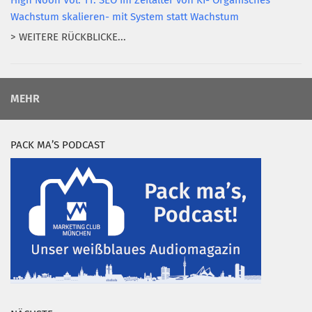
High Noon Vol. 11: SEO im Zeitalter von KI- Organisches
Wachstum skalieren- mit System statt Wachstum
> WEITERE RÜCKBLICKE...
MEHR
PACK MA’S PODCAST