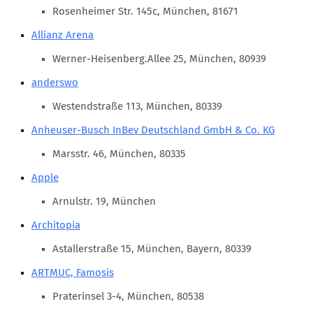
Marketing Pioniere
Rosenheimer Str. 145c, München, 81671
Arbeitsgruppen
Allianz Arena
MarketingFrauen
Werner-Heisenberg.Allee 25, München, 80939
Münchner Marketingpreis
anderswo
Mentoring
Westendstraße 113, München, 80339
Partnerschaften
Anheuser-Busch InBev Deutschland GmbH & Co. KG
Bundesverband Marketing Clubs
Marsstr. 46, München, 80335
MARKETING PIONIERE
Apple
Marketing Pioniere im BVMC
Arnulstr. 19, München
CLUB-KOMMUNIKATION
Architopia
Newsletter
Astallerstraße 15, München, Bayern, 80339
Clubmagazin
ARTMUC, Famosis
MCM Club TV
Praterinsel 3-4, München, 80538
MITGLIEDSCHAFT