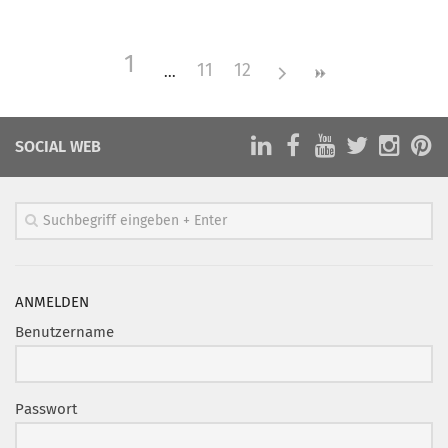
Mitglied werden
1
PODCAST
11
12
AKTUELLES
KONTAKT
SOCIAL WEB
ANMELDEN
Benutzername
Passwort