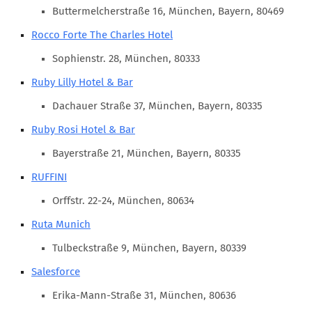
Marketing Pioniere
Buttermelcherstraße 16, München, Bayern, 80469
Arbeitsgruppen
Rocco Forte The Charles Hotel
MarketingFrauen
Sophienstr. 28, München, 80333
Münchner Marketingpreis
Ruby Lilly Hotel & Bar
Mentoring
Dachauer Straße 37, München, Bayern, 80335
Partnerschaften
Ruby Rosi Hotel & Bar
Bundesverband Marketing Clubs
Bayerstraße 21, München, Bayern, 80335
MARKETING PIONIERE
RUFFINI
Marketing Pioniere im BVMC
Orffstr. 22-24, München, 80634
CLUB-KOMMUNIKATION
Ruta Munich
Newsletter
Tulbeckstraße 9, München, Bayern, 80339
Clubmagazin
Salesforce
MCM Club TV
Erika-Mann-Straße 31, München, 80636
MITGLIEDSCHAFT