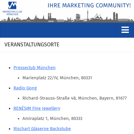
VERANSTALTUNGEN
VERANSTALTUNGSORTE
Kommende Veranstaltungen
Rückblicke
Presseclub München
Veranstaltungsformate
Marienplatz 22/IV, München, 80331
STUDIO
Radio Gong
ÜBER
Richard-Strauss-Straße 48, München, Bayern, 81677
Wer wir sind
RENÉSIM Fine Jewellery
Clubführung
Amiraplatz 1, München, 80333
Geschäftsstelle
Rischart Gläserne Backstube