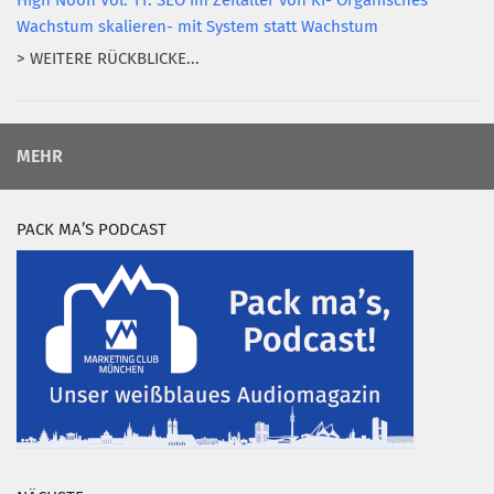
High Noon Vol. 11: SEO im Zeitalter von KI- Organisches
Wachstum skalieren- mit System statt Wachstum
> WEITERE RÜCKBLICKE...
MEHR
PACK MA’S PODCAST