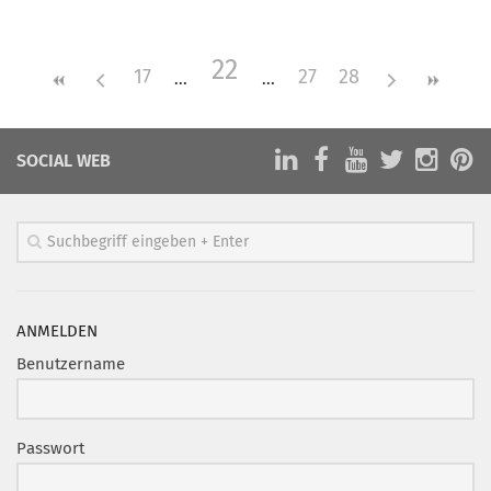
Mitglied werden
22
PODCAST
17
27
28
AKTUELLES
KONTAKT
SOCIAL WEB
ANMELDEN
Benutzername
Passwort