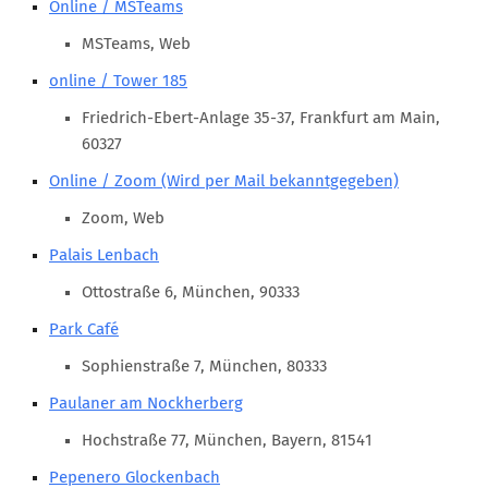
Online / MSTeams
Marketing Pioniere
Arbeitsgruppen
MSTeams, Web
MarketingFrauen
online / Tower 185
Münchner Marketingpreis
Friedrich-Ebert-Anlage 35-37, Frankfurt am Main,
60327
Mentoring
Online / Zoom (Wird per Mail bekanntgegeben)
Partnerschaften
Zoom, Web
Bundesverband Marketing Clubs
Palais Lenbach
MARKETING PIONIERE
Ottostraße 6, München, 90333
Marketing Pioniere im BVMC
Park Café
CLUB-KOMMUNIKATION
Sophienstraße 7, München, 80333
Newsletter
Paulaner am Nockherberg
Clubmagazin
Hochstraße 77, München, Bayern, 81541
MCM Club TV
Pepenero Glockenbach
MITGLIEDSCHAFT