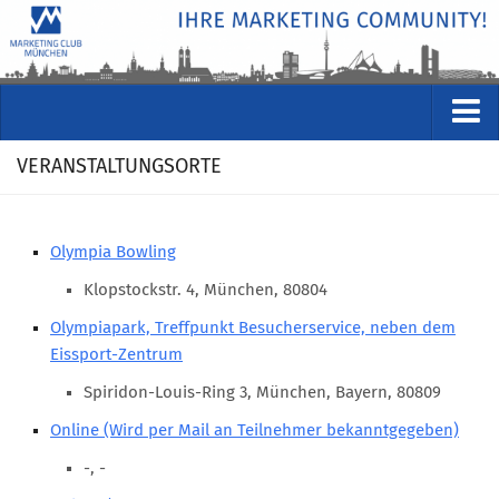
VERANSTALTUNGEN
VERANSTALTUNGSORTE
Kommende Veranstaltungen
Rückblicke
Olympia Bowling
Veranstaltungsformate
Klopstockstr. 4, München, 80804
STUDIO
Olympiapark, Treffpunkt Besucherservice, neben dem
Eissport-Zentrum
ÜBER
Spiridon-Louis-Ring 3, München, Bayern, 80809
Wer wir sind
Online (Wird per Mail an Teilnehmer bekanntgegeben)
Clubführung
-, -
Geschäftsstelle