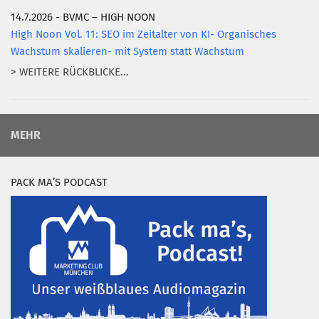
14.7.2026 - BVMC – HIGH NOON
High Noon Vol. 11: SEO im Zeitalter von KI- Organisches
Wachstum skalieren- mit System statt Wachstum
> WEITERE RÜCKBLICKE...
MEHR
PACK MA’S PODCAST