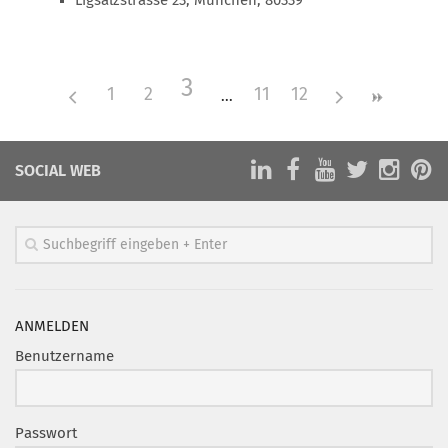
Ligsalzstrasse 23, München, 80339
Mitglied werden
PODCAST
3
1
2
11
12
AKTUELLES
KONTAKT
SOCIAL WEB
ANMELDEN
Benutzername
Passwort