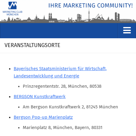
VERANSTALTUNGEN
VERANSTALTUNGSORTE
Kommende Veranstaltungen
Rückblicke
Bayerisches Staatsministerium für Wirtschaft,
Veranstaltungsformate
Landesentwicklung und Energie
STUDIO
Prinzregententstr. 28, München, 80538
BERGSON Kunstkraftwerk
ÜBER
Am Bergson Kunstkraftwerk 2, 81245 München
Wer wir sind
Bergson Pop-up Marienplatz
Clubführung
Marienplatz 8, München, Bayern, 80331
Geschäftsstelle