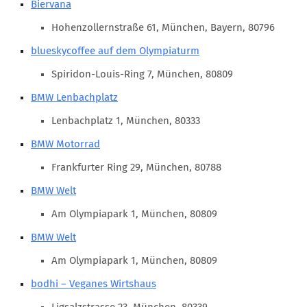
Biervana
Marketing Pioniere
Arbeitsgruppen
Hohenzollernstraße 61, München, Bayern, 80796
MarketingFrauen
blueskycoffee auf dem Olympiaturm
Münchner Marketingpreis
Spiridon-Louis-Ring 7, München, 80809
Mentoring
BMW Lenbachplatz
Partnerschaften
Lenbachplatz 1, München, 80333
Bundesverband Marketing Clubs
BMW Motorrad
MARKETING PIONIERE
Frankfurter Ring 29, München, 80788
Marketing Pioniere im BVMC
BMW Welt
CLUB-KOMMUNIKATION
Am Olympiapark 1, München, 80809
BMW Welt
Newsletter
Clubmagazin
Am Olympiapark 1, München, 80809
MCM Club TV
bodhi – Veganes Wirtshaus
MITGLIEDSCHAFT