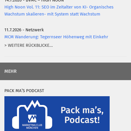
14.7.2026 - BVMC – HIGH NOON
High Noon Vol. 11: SEO im Zeitalter von KI- Organisches
Wachstum skalieren- mit System statt Wachstum
11.7.2026 - Netzwerk
MCM Wanderung: Tegernseer Höhenweg mit Einkehr
> WEITERE RÜCKBLICKE...
MEHR
PACK MA’S PODCAST