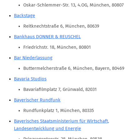
Marketing Pioniere
Oskar-Schlemmer-Str. 13, 4.OG, München, 80807
Arbeitsgruppen
Backstage
MarketingFrauen
Reitknechtstraße 6, München, 80639
Münchner Marketingpreis
Bankhaus DONNER & REUSCHEL
Mentoring
Friedrichstr. 18, München, 80801
Partnerschaften
Bar Niederlassung
Bundesverband Marketing Clubs
Buttermelcherstraße 6, München, Bayern, 80469
MARKETING PIONIERE
Bavaria Studios
Marketing Pioniere im BVMC
Bavariafilmplatz 7, Grünwald, 82031
CLUB-KOMMUNIKATION
Bayerischer Rundfunk
Newsletter
Rundfunkplatz 1, München, 80335
Clubmagazin
Bayerisches Staatsministerium für Wirtschaft,
MCM Club TV
Landesentwicklung und Energie
MITGLIEDSCHAFT