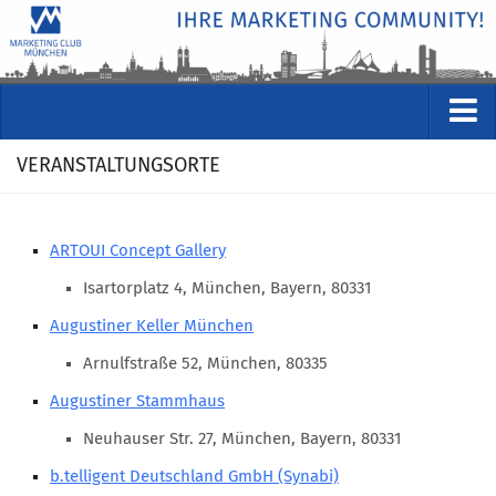
VERANSTALTUNGEN
VERANSTALTUNGSORTE
Kommende Veranstaltungen
Rückblicke
ARTOUI Concept Gallery
Veranstaltungsformate
Isartorplatz 4, München, Bayern, 80331
STUDIO
Augustiner Keller München
ÜBER
Arnulfstraße 52, München, 80335
Wer wir sind
Augustiner Stammhaus
Clubführung
Neuhauser Str. 27, München, Bayern, 80331
Geschäftsstelle
b.telligent Deutschland GmbH (Synabi)