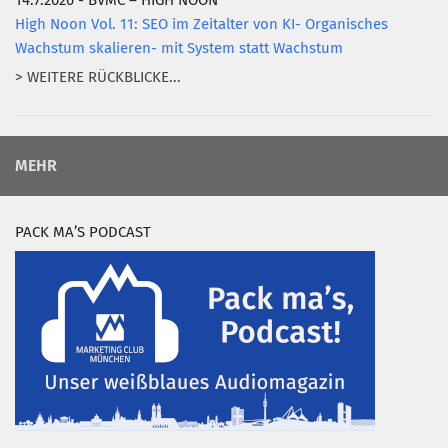
14.7.2026 - BVMC – HIGH NOON
High Noon Vol. 11: SEO im Zeitalter von KI- Organisches
Wachstum skalieren- mit System statt Wachstum
> WEITERE RÜCKBLICKE...
MEHR
PACK MA’S PODCAST