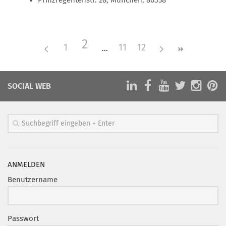
Prinzregentenstr. 28, München, 80538
Mitglied werden
PODCAST
2
1
11
12
AKTUELLES
KONTAKT
SOCIAL WEB
ANMELDEN
Benutzername
Passwort