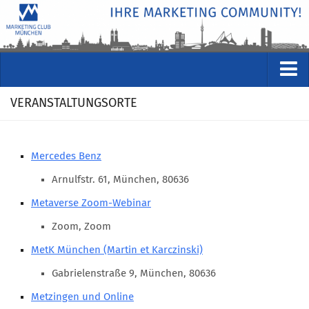
VERANSTALTUNGEN
VERANSTALTUNGSORTE
Kommende Veranstaltungen
Rückblicke
Mercedes Benz
Veranstaltungsformate
Arnulfstr. 61, München, 80636
STUDIO
Metaverse Zoom-Webinar
ÜBER
Zoom, Zoom
Wer wir sind
MetK München (Martin et Karczinski)
Clubführung
Gabrielenstraße 9, München, 80636
Geschäftsstelle
Metzingen und Online