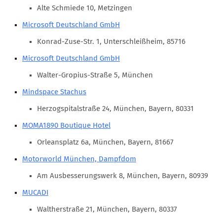
Marketing Pioniere
Alte Schmiede 10, Metzingen
Arbeitsgruppen
Microsoft Deutschland GmbH
MarketingFrauen
Konrad-Zuse-Str. 1, Unterschleißheim, 85716
Münchner Marketingpreis
Microsoft Deutschland GmbH
Mentoring
Walter-Gropius-Straße 5, München
Partnerschaften
Mindspace Stachus
Bundesverband Marketing Clubs
Herzogspitalstraße 24, München, Bayern, 80331
MARKETING PIONIERE
MOMA1890 Boutique Hotel
Marketing Pioniere im BVMC
Orleansplatz 6a, München, Bayern, 81667
CLUB-KOMMUNIKATION
Motorworld München, Dampfdom
Newsletter
Am Ausbesserungswerk 8, München, Bayern, 80939
Clubmagazin
MUCADI
MCM Club TV
Waltherstraße 21, München, Bayern, 80337
MITGLIEDSCHAFT