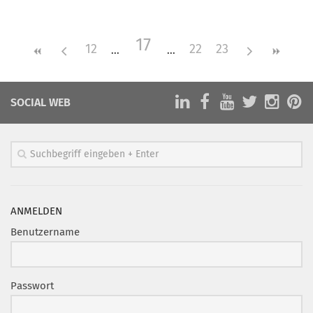
Mitglied werden
17
PODCAST
12
22
23
AKTUELLES
KONTAKT
SOCIAL WEB
ANMELDEN
Benutzername
Passwort