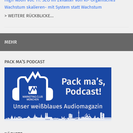
High Noon Vol. 11: SEO im Zeitalter von KI- Organisches
Wachstum skalieren- mit System statt Wachstum
> WEITERE RÜCKBLICKE...
MEHR
PACK MA’S PODCAST