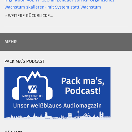
High Noon Vol. 11: SEO im Zeitalter von KI- Organisches
Wachstum skalieren- mit System statt Wachstum
> WEITERE RÜCKBLICKE...
MEHR
PACK MA’S PODCAST