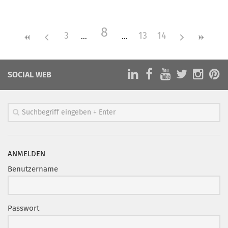
Mitglied werden
8
PODCAST
3
13
14
AKTUELLES
KONTAKT
SOCIAL WEB
ANMELDEN
Benutzername
Passwort