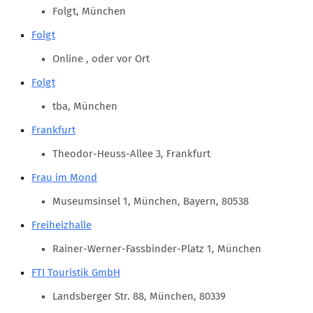
Marketing Pioniere
Folgt, München
Arbeitsgruppen
Folgt
MarketingFrauen
Online , oder vor Ort
Münchner Marketingpreis
Folgt
Mentoring
tba, München
Partnerschaften
Frankfurt
Bundesverband Marketing Clubs
Theodor-Heuss-Allee 3, Frankfurt
MARKETING PIONIERE
Frau im Mond
Marketing Pioniere im BVMC
Museumsinsel 1, München, Bayern, 80538
CLUB-KOMMUNIKATION
Freiheizhalle
Newsletter
Rainer-Werner-Fassbinder-Platz 1, München
Clubmagazin
FTI Touristik GmbH
MCM Club TV
Landsberger Str. 88, München, 80339
MITGLIEDSCHAFT