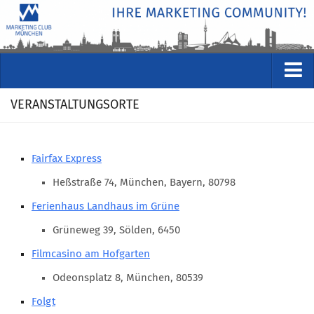
VERANSTALTUNGEN
VERANSTALTUNGSORTE
Kommende Veranstaltungen
Rückblicke
Fairfax Express
Veranstaltungsformate
Heßstraße 74, München, Bayern, 80798
STUDIO
Ferienhaus Landhaus im Grüne
ÜBER
Grüneweg 39, Sölden, 6450
Wer wir sind
Filmcasino am Hofgarten
Clubführung
Odeonsplatz 8, München, 80539
Geschäftsstelle
Folgt