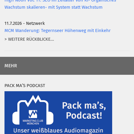
High Noon Vol. 11: SEO im Zeitalter von KI- Organisches
Wachstum skalieren- mit System statt Wachstum
11.7.2026 - Netzwerk
MCM Wanderung: Tegernseer Höhenweg mit Einkehr
> WEITERE RÜCKBLICKE...
MEHR
PACK MA’S PODCAST