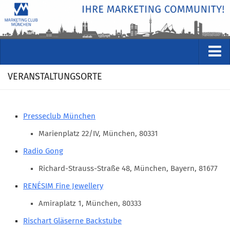
VERANSTALTUNGEN
VERANSTALTUNGSORTE
Kommende Veranstaltungen
Rückblicke
Presseclub München
Veranstaltungsformate
Marienplatz 22/IV, München, 80331
STUDIO
Radio Gong
ÜBER
Richard-Strauss-Straße 48, München, Bayern, 81677
Wer wir sind
RENÉSIM Fine Jewellery
Clubführung
Amiraplatz 1, München, 80333
Geschäftsstelle
Rischart Gläserne Backstube