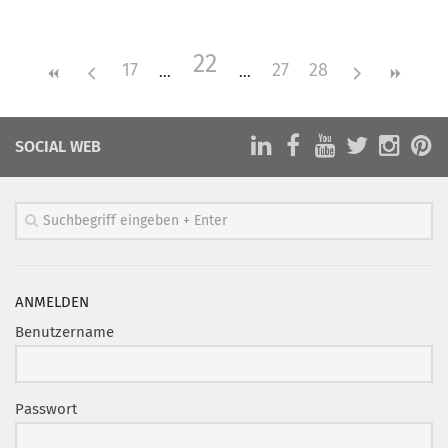
Mitglied werden
22
PODCAST
17
27
28
AKTUELLES
KONTAKT
SOCIAL WEB
ANMELDEN
Benutzername
Passwort