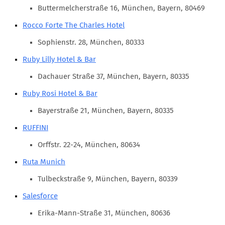
Marketing Pioniere
Buttermelcherstraße 16, München, Bayern, 80469
Arbeitsgruppen
Rocco Forte The Charles Hotel
MarketingFrauen
Sophienstr. 28, München, 80333
Münchner Marketingpreis
Ruby Lilly Hotel & Bar
Mentoring
Dachauer Straße 37, München, Bayern, 80335
Partnerschaften
Ruby Rosi Hotel & Bar
Bundesverband Marketing Clubs
Bayerstraße 21, München, Bayern, 80335
MARKETING PIONIERE
RUFFINI
Marketing Pioniere im BVMC
Orffstr. 22-24, München, 80634
CLUB-KOMMUNIKATION
Ruta Munich
Newsletter
Tulbeckstraße 9, München, Bayern, 80339
Clubmagazin
Salesforce
MCM Club TV
Erika-Mann-Straße 31, München, 80636
MITGLIEDSCHAFT