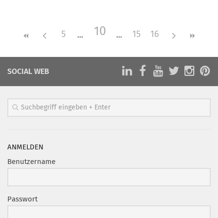
Mitglied werden
10
PODCAST
5
15
16
AKTUELLES
KONTAKT
SOCIAL WEB
ANMELDEN
Benutzername
Passwort