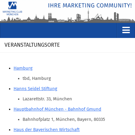
VERANSTALTUNGEN
VERANSTALTUNGSORTE
Kommende Veranstaltungen
Rückblicke
Hamburg
Veranstaltungsformate
tbd, Hamburg
STUDIO
Hanns Seidel Stiftung
ÜBER
Lazarettstr. 33, München
Wer wir sind
Hauptbahnhof München - Bahnhof Gmund
Clubführung
Bahnhofplatz 1, München, Bayern, 80335
Geschäftsstelle
Haus der Bayerischen Wirtschaft