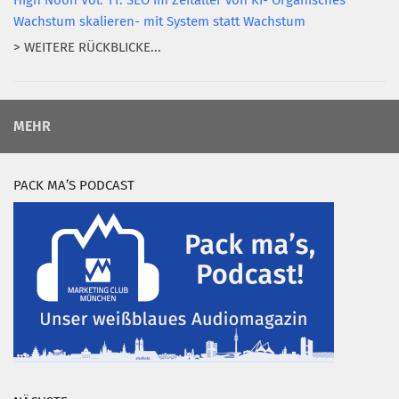
High Noon Vol. 11: SEO im Zeitalter von KI- Organisches
Wachstum skalieren- mit System statt Wachstum
> WEITERE RÜCKBLICKE...
MEHR
PACK MA’S PODCAST