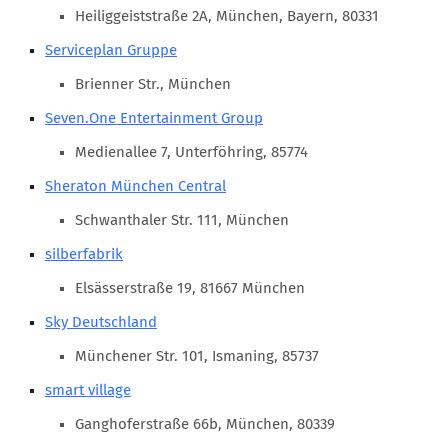
Marketing Pioniere
Heiliggeiststraße 2A, München, Bayern, 80331
Arbeitsgruppen
Serviceplan Gruppe
MarketingFrauen
Brienner Str., München
Münchner Marketingpreis
Seven.One Entertainment Group
Mentoring
Medienallee 7, Unterföhring, 85774
Partnerschaften
Sheraton München Central
Bundesverband Marketing Clubs
Schwanthaler Str. 111, München
MARKETING PIONIERE
silberfabrik
Marketing Pioniere im BVMC
Elsässerstraße 19, 81667 München
CLUB-KOMMUNIKATION
Sky Deutschland
Newsletter
Münchener Str. 101, Ismaning, 85737
Clubmagazin
smart village
MCM Club TV
Ganghoferstraße 66b, München, 80339
MITGLIEDSCHAFT