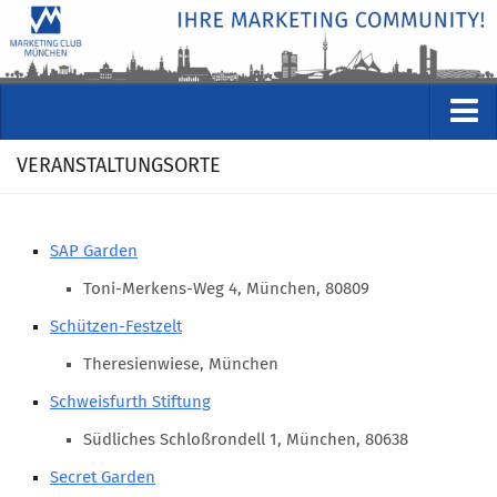
VERANSTALTUNGEN
VERANSTALTUNGSORTE
Kommende Veranstaltungen
Rückblicke
SAP Garden
Veranstaltungsformate
Toni-Merkens-Weg 4, München, 80809
STUDIO
Schützen-Festzelt
ÜBER
Theresienwiese, München
Wer wir sind
Schweisfurth Stiftung
Clubführung
Südliches Schloßrondell 1, München, 80638
Geschäftsstelle
Secret Garden