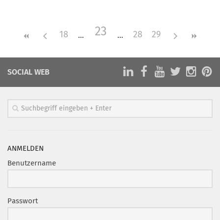
Mitglied werden
23
PODCAST
18
28
29
AKTUELLES
KONTAKT
SOCIAL WEB
ANMELDEN
Benutzername
Passwort