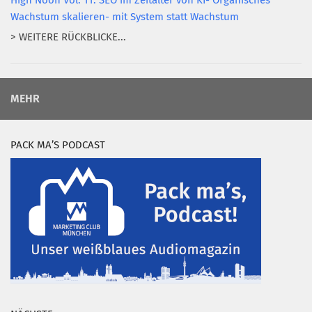
High Noon Vol. 11: SEO im Zeitalter von KI- Organisches
Wachstum skalieren- mit System statt Wachstum
> WEITERE RÜCKBLICKE...
MEHR
PACK MA’S PODCAST