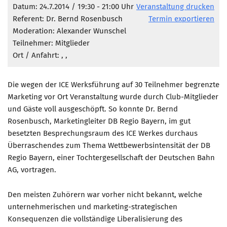
Marketing Pioniere
Datum: 24.7.2014 / 19:30 - 21:00 Uhr
Veranstaltung drucken
Referent: Dr. Bernd Rosenbusch
Termin exportieren
Arbeitsgruppen
Moderation: Alexander Wunschel
MarketingFrauen
Teilnehmer: Mitglieder
Münchner Marketingpreis
Ort / Anfahrt:
, ,
Mentoring
Die wegen der ICE Werksführung auf 30 Teilnehmer begrenzte
Partnerschaften
Marketing vor Ort Veranstaltung wurde durch Club-Mitglieder
Bundesverband Marketing Clubs
und Gäste voll ausgeschöpft. So konnte Dr. Bernd
Rosenbusch, Marketingleiter DB Regio Bayern, im gut
MARKETING PIONIERE
besetzten Besprechungsraum des ICE Werkes durchaus
Marketing Pioniere im BVMC
Überraschendes zum Thema Wettbewerbsintensität der DB
CLUB-KOMMUNIKATION
Regio Bayern, einer Tochtergesellschaft der Deutschen Bahn
AG, vortragen.
Newsletter
Clubmagazin
Den meisten Zuhörern war vorher nicht bekannt, welche
unternehmerischen und marketing-strategischen
MCM Club TV
Konsequenzen die vollständige Liberalisierung des
MITGLIEDSCHAFT