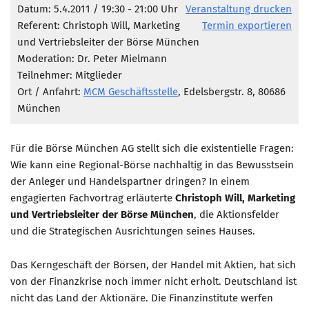
Marketing Pioniere
Datum: 5.4.2011 / 19:30 - 21:00 Uhr
Veranstaltung drucken
Referent: Christoph Will, Marketing
Termin exportieren
Arbeitsgruppen
und Vertriebsleiter der Börse München
MarketingFrauen
Moderation: Dr. Peter Mielmann
Münchner Marketingpreis
Teilnehmer: Mitglieder
Ort / Anfahrt:
MCM Geschäftsstelle
, Edelsbergstr. 8, 80686
Mentoring
München
Partnerschaften
Bundesverband Marketing Clubs
Für die Börse München AG stellt sich die existentielle Fragen:
Wie kann eine Regional-Börse nachhaltig in das Bewusstsein
MARKETING PIONIERE
der Anleger und Handelspartner dringen? In einem
Marketing Pioniere im BVMC
engagierten Fachvortrag erläuterte
Christoph Will, Marketing
CLUB-KOMMUNIKATION
und Vertriebsleiter der Börse München
, die Aktionsfelder
und die Strategischen Ausrichtungen seines Hauses.
Newsletter
Clubmagazin
Das Kerngeschäft der Börsen, der Handel mit Aktien, hat sich
von der Finanzkrise noch immer nicht erholt. Deutschland ist
MCM Club TV
nicht das Land der Aktionäre. Die Finanzinstitute werfen
MITGLIEDSCHAFT