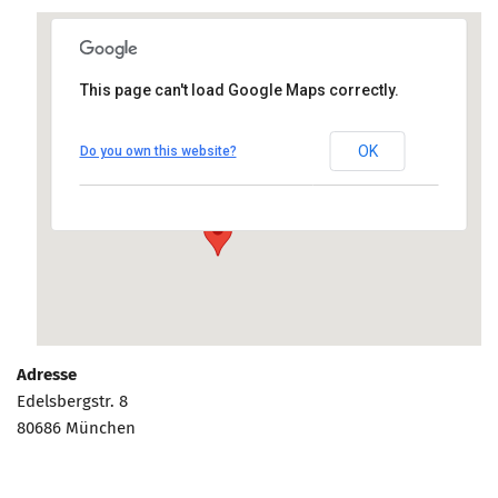
Marketing Pioniere
Arbeitsgruppen
MarketingFrauen
This page can't load Google Maps correctly.
MCM Geschäftsstelle
Münchner Marketingpreis
OK
Do you own this website?
Mentoring
Edelsbergstr. 8, 80686 München
Anfahrt anzeigen
Partnerschaften
Bundesverband Marketing Clubs
MARKETING PIONIERE
Marketing Pioniere im BVMC
CLUB-KOMMUNIKATION
Adresse
Newsletter
Edelsbergstr. 8
Clubmagazin
80686 München
MCM Club TV
MITGLIEDSCHAFT